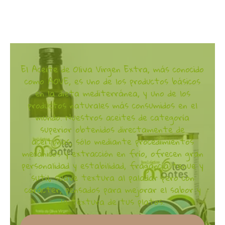
El Aceite de Oliva Virgen Extra, más conocido
como AOVE, es uno de los productos básicos
en la dieta mediterránea, y uno de los
productos naturales más consumidos en el
mundo. Nuestros aceites de categoría
superior obtenidos directamente de
aceitunas, sólo mediante procedimientos
mecánicos y extracción en frío, ofrecen gran
personalidad y estabilidad, fragancia tenue y
sutil, suave textura al paladar pero con
carácter, pensados para mejorar el sabor y
la textura de tus platos.