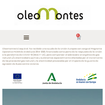
0
Oleomontes S.Coop.And. ha recibido una ayuda de la Unión Europea con cargo al Programa
Operativo FEDER de Andalucía 2014-2020, financiada como parte de la respuesta de la Unión
a la pandemia de COVID-19 (REACT-UE), para compensar el sobrecoste energético de gas
natural y/o electricidad a pymes y autónomos especialmente afectados por el incremento
de los precios del gas natural y la electricidad provocados por el impacto de la guerra de
agresión de Rusia contra Ucrania.