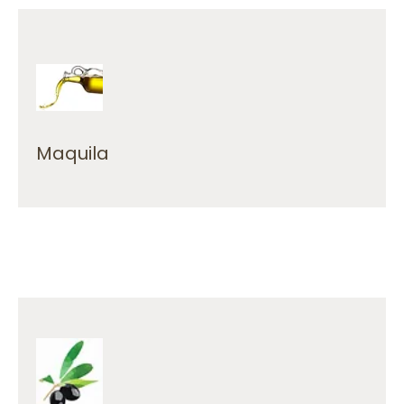
aceite! Requiere cita previa.
¡Entrega tu aceituna y llévate tu propio
Maquila
Recepción, limpieza y molturación