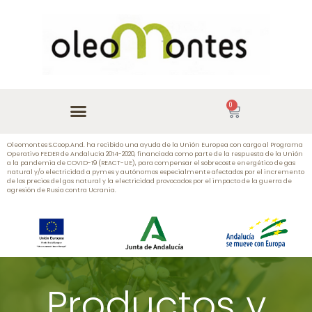
0
Oleomontes S.Coop.And. ha recibido una ayuda de la Unión Europea con cargo al Programa
Operativo FEDER de Andalucía 2014-2020, financiada como parte de la respuesta de la Unión
a la pandemia de COVID-19 (REACT-UE), para compensar el sobrecoste energético de gas
natural y/o electricidad a pymes y autónomos especialmente afectados por el incremento
de los precios del gas natural y la electricidad provocados por el impacto de la guerra de
agresión de Rusia contra Ucrania.
Productos y