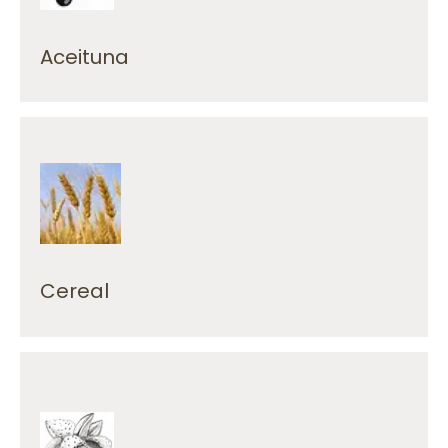
Aceituna
trigo, avena, guisantes, pipas girasol...)
Recepción y limpieza de cereal (cebada,
Cereal
producción ecológica.